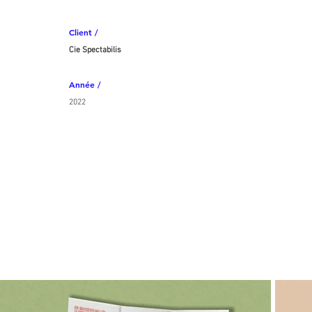
Client /
Cie Spectabilis
Année /
2022