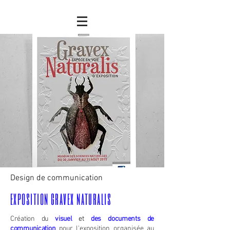
Design de communication
exposition gravex naturalis
Création du
visuel
et
des documents de
communication
pour
l'exposition
organisée au