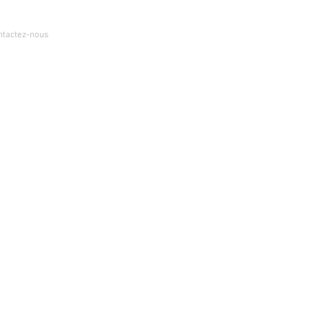
ntactez-nous
Toutes les dernières créations ici !