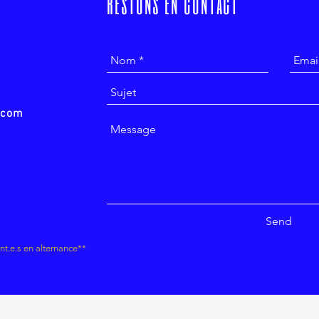
restons en contact
t
e.com
Send
nt.e.s en alternance**