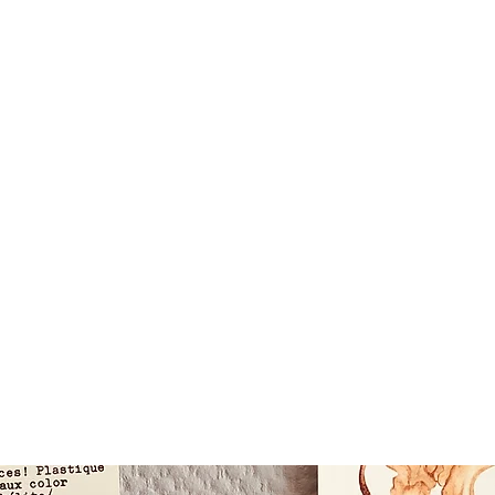
Du studio à l'atelier,
seule ou en équipe,
création
toujours au cœur
des proje
Toutes les derni