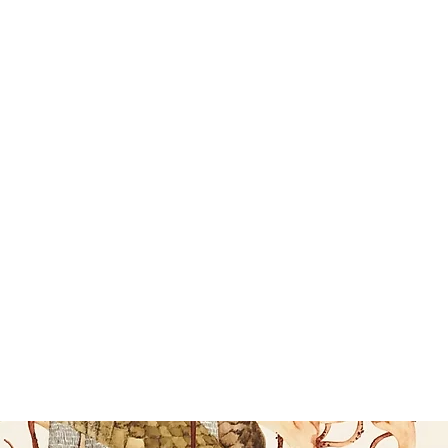
ts
ères créations ici !